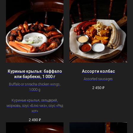
Куриные крылья: баффало
Ассорти колбас
или барбекю, 1 000 г
Assorted sausages
Buffalo or sriracha chicken wings,
2 450
₽
1000 g
Куриные крылья, сельдерей,
морковь, соус «Блю чиз», соус «Ред
хот»
2 490
₽