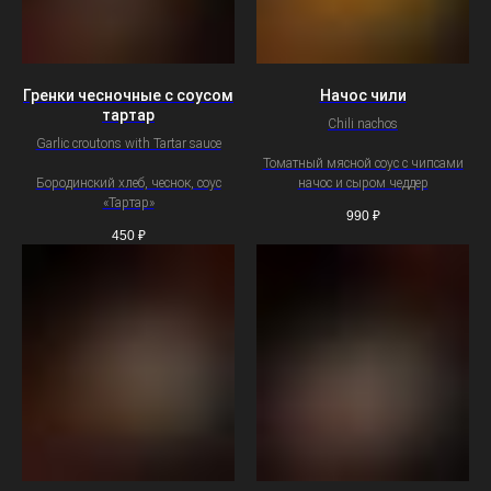
Гренки чесночные с соусом
Начос чили
тартар
Chili nachos
Garlic croutons with Tartar sauce
Томатный мясной соус с чипсами
Бородинский хлеб, чеснок, соус
начос и сыром чеддер
«Тартар»
990
₽
450
₽