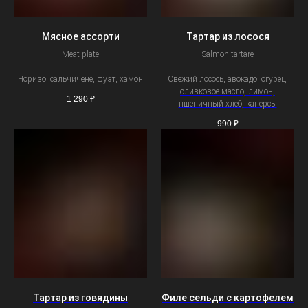
Мясное ассорти
Тартар из лосося
Meat plate
Salmon tartare
Чоризо, сальчичёне, фуэт, хамон
Свежий лосось, авокадо, огурец,
оливковое масло, лимон,
1 290
₽
пшеничный хлеб, каперсы
990
₽
Тартар из говядины
Филе сельди с картофелем