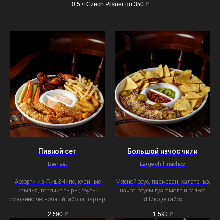
0,5 л Czech Pilsner по 350 ₽
Пивной сет
Большой начос чили
Beer set
Large chili nachos
Ассорти из Фиш&Чипс, куриные
Мясной соус, пармезан, халапеньо,
крылья, горячие сыры; соусы:
начос, соусы гуакамоле и сальса
сметанно-чесночный, айоли, тартар
«Пико-де-гайо»
2 590
₽
1 590
₽