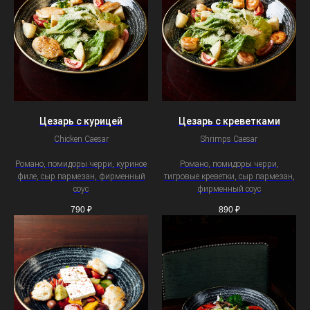
Цезарь с курицей
Цезарь с креветками
Chicken Caesar
Shrimps Caesar
Романо, помидоры черри, куриное
Романо, помидоры черри,
филе, сыр пармезан, фирменный
тигровые креветки, сыр пармезан,
соус
фирменный соус
790
₽
890
₽