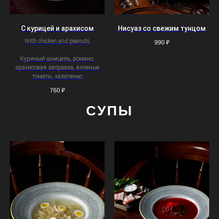
С курицей и арахисом
Нисуаз со свежим тунцом
With chicken and peanuts
990
₽
Куриный шницель, романо,
арахисовая заправка, вяленые
томаты, халапеньо
760
₽
СУПЫ