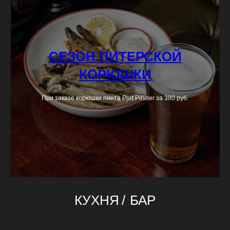
CЕЗОН ПИТЕРСКОЙ
КОРЮШКИ
При заказе корюшки пинта Port Pilsner за 380 руб.
КУХНЯ
/
БАР