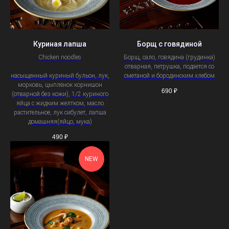
Куриная лапша
Борщ с говядиной
Chicken noodles
Борщ, сало, говядина (грудинка)
отварная, петрушка, подается со
насыщенный куриный бульон, лук,
сметаной и бородинским хлебом
морковь, цыплёнок корнишон
690
₽
(отварной без кожи), 1/2 куриного
яйца с жидким желтком, масло
растительное, лук сибулет, лапша
домашняя(яйцо, мука)
490
₽
NEW