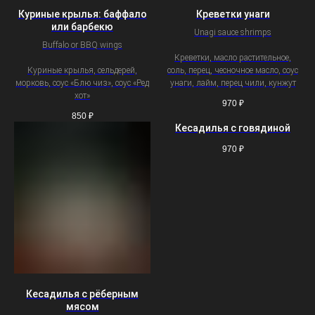
Куриные крылья: баффало
Креветки унаги
или барбекю
Unagi sauce shrimps
Buffalo or BBQ wings
Креветки, масло растительное,
Куриные крылья, сельдерей,
соль, перец, чесночное масло, соус
морковь, соус «Блю чиз», соус «Ред
унаги, лайм, перец чили, кунжут
хот»
970
₽
850
₽
Кесадилья с говядиной
970
₽
Кесадилья с рёберным
мясом