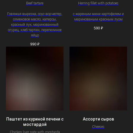
Beef tartare
Herring fillet with potatoes
Говяжья вырезка, соус ворчестер,
с жареным мини картофелем и
оливковое масло, каперсы,
маринованым красным луом
красный лук, маринованный
590
₽
огурец, хлеб тартин, перепелиное
яйцо
990
₽
Паштет из куриной печени с
Ассорти сыров
мостардой
Cheeses
Chicken liver pate with mostarda