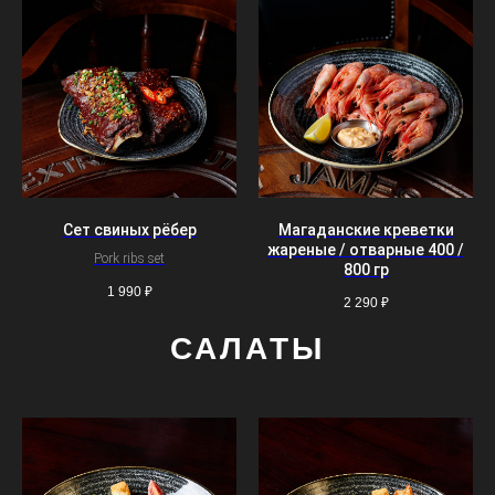
Сет свиных рёбер
Магаданские креветки
жареные / отварные 400 /
Pork ribs set
800 гр
1 990
₽
2 290
₽
САЛАТЫ