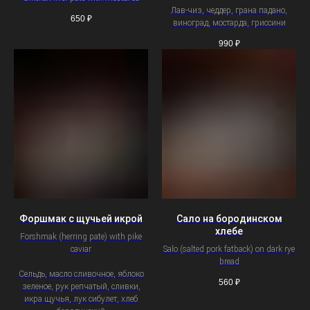
Лав-чиз, чеддер, грана падано,
650
₽
виноград, мостарда, гриссини
990
₽
Форшмак с щучьей икрой
Сало на бородинском
хлебе
Forshmak (herring pate) with pike
caviar
Salo (salted pork fatback) on dark rye
bread
Сельдь, масло сливочное, яблоко
560
₽
зеленое, рук репчатый, сливки,
икра щучья, лук сибулет, хлеб