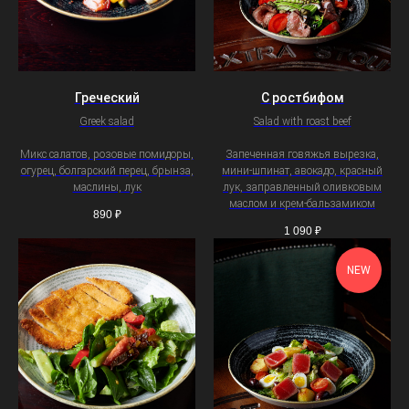
Греческий
С ростбифом
Greek salad
Salad with roast beef
Микс салатов, розовые помидоры,
Запеченная говяжья вырезка,
огурец, болгарский перец, брынза,
мини-шпинат, авокадо, красный
маслины, лук
лук, заправленный оливковым
маслом и крем-бальзамиком
890
₽
1 090
₽
NEW