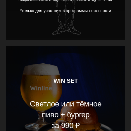
Угощаем пивом за каждую 1000₽ в заказе в Big Jim's Pub*
*только для участников программы лояльности
WIN SET
Светлое или тёмное
пиво + бургер
за 990 ₽