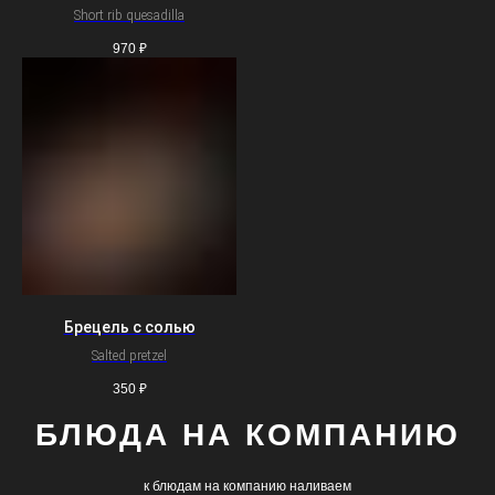
Short rib quesadilla
970
₽
Брецель с солью
Salted pretzel
350
₽
БЛЮДА НА КОМПАНИЮ
к блюдам на компанию наливаем