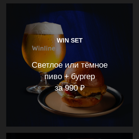
WIN SET
Светлое или тёмное
пиво + бургер
за 990 ₽