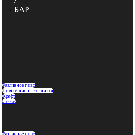
/
БАР
Разливное пиво
Пиво и пивные напитки
Крафт
Снеки
Разливное пиво