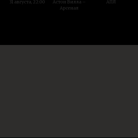
31 августа, 22:00
Астон Вилла –
АПЛ
Арсенал