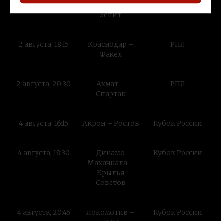
2 августа, 16:00
Оренбург –
РПЛ
Зенит
2 августа, 18:15
Краснодар –
РПЛ
Факел
2 августа, 20:30
Ахмат –
РПЛ
Спартак
4 августа, 16:15
Акрон – Ростов
Кубок России
4 августа, 18:30
Динамо
Кубок России
Махачкала –
Крылья
Советов
4 августа, 20:45
Локомотив –
Кубок России