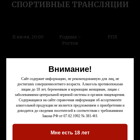
СПОРТИВНЫЕ ТРАНСЛЯЦИИ
31 июля, 20:00
Родина –
РПЛ
Ростов
1 августа, 16:15
ЦСКА – Крылья
РПЛ
Внимание!
Советов
Сайт содержит информацию, не рекомендованную для лиц, не
достигших совершеннолетнего возраста. Алкоголь противопоказан
1 августа, 18:30
Динамо
РПЛ
лицам до 18 лет, беременным и кормящим женщинам, лицам с
Махачкала –
заболеваниями центральной нервной системы и органов пищеварения.
Локомотив
Содержащаяся на сайте справочная информация об ассортименте
алкогольной продукции не является предложением о приобретении и
доводится до сведения посетителей в соответствии с требованиями
Закона РФ от 07.02.1992 № 381-ФЗ.
1 августа, 20:45
Балтика –
РПЛ
Динамо
Мне есть 18 лет