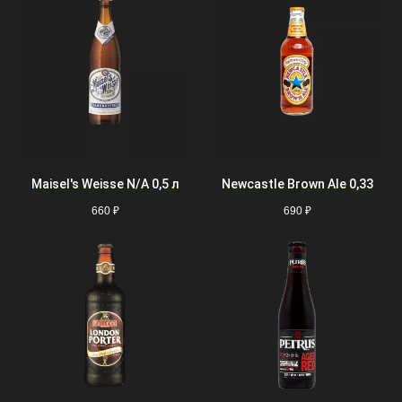
Maisel's Weisse N/A 0,5 л
Newcastle Brown Ale 0,33
660
₽
690
₽