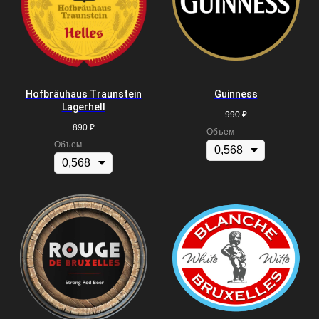
Hofbräuhaus Traunstein
Guinness
Lagerhell
990
₽
890
₽
Объем
Объем