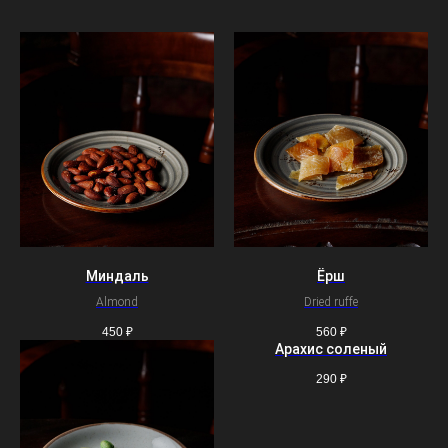
Миндаль
Ёрш
Almond
Dried ruffe
450
₽
560
₽
Арахис соленый
290
₽