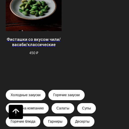
Фисташки со вкусом чили/
васаби/классические
450
₽
Холодные закуски
Горячие закуски
Блюда на компанию
Салаты
Супы
Горячие блюда
Гарниры
Десерты