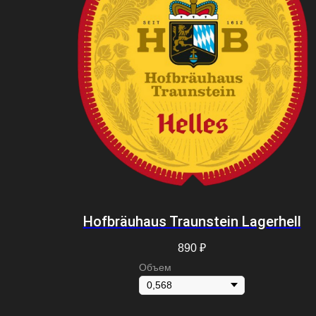
Hofbräuhaus Traunstein Lagerhell
890
₽
Объем