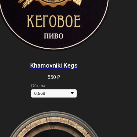
Khamovniki Kegs
550
₽
Объем