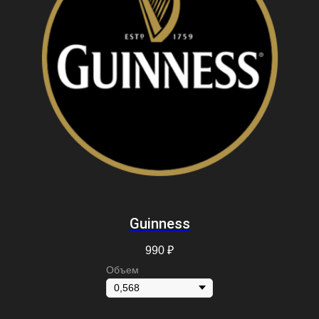
Guinness
990
₽
Объем