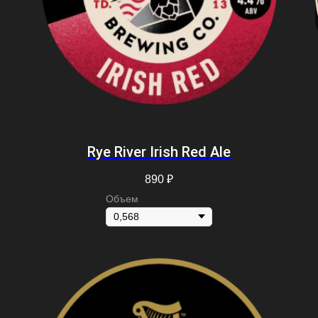
Rye River Irish Red Ale
890
₽
Объем