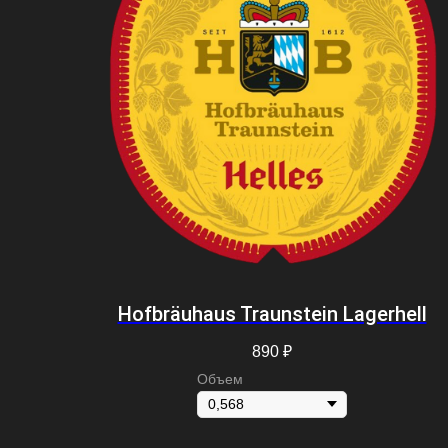
Hofbräuhaus Traunstein Lagerhell
890
₽
Объем