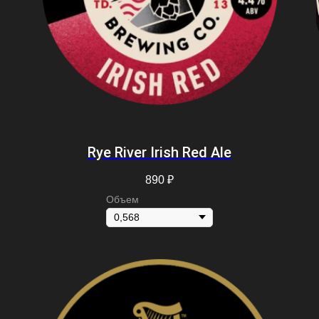
Rye River Irish Red Ale
890
₽
Объем