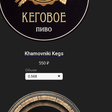
Khamovniki Kegs
550
₽
Объем