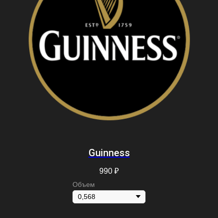
Guinness
990
₽
Объем