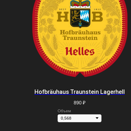
Hofbräuhaus Traunstein Lagerhell
890
₽
Объем