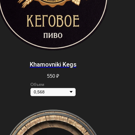
Khamovniki Kegs
550
₽
Объем