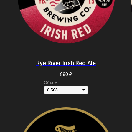
Rye River Irish Red Ale
890
₽
Объем