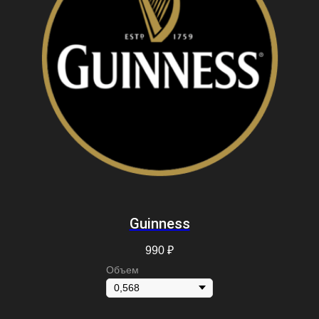
Guinness
990
₽
Объем