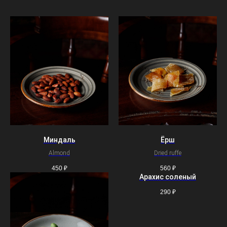
Миндаль
Ёрш
Almond
Dried ruffe
450
₽
560
₽
Арахис соленый
290
₽