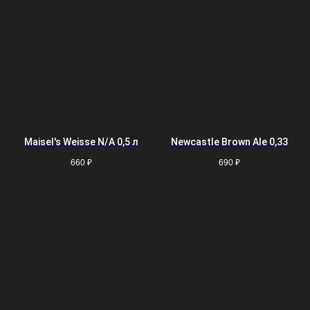
Maisel's Weisse N/A 0,5 л
Newcastle Brown Ale 0,33
660
₽
690
₽