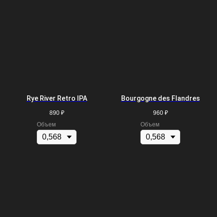
Rye River Retro IPA
Bourgogne des Flandres
890
₽
960
₽
Объем
Объем