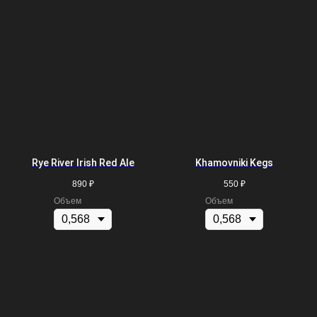
Rye River Irish Red Ale
Khamovniki Kegs
890
₽
550
₽
Объем
Объем