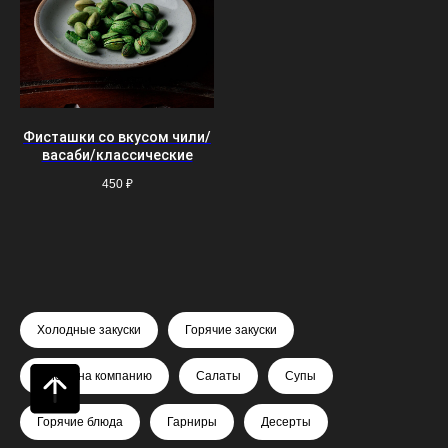
Фисташки со вкусом чили/
васаби/классические
450
₽
Холодные закуски
Горячие закуски
Блюда на компанию
Салаты
Супы
Горячие блюда
Гарниры
Десерты