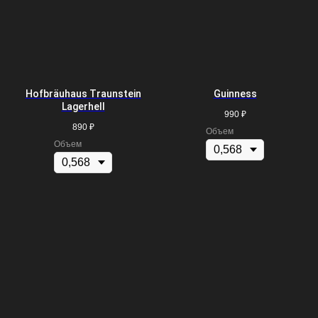
Hofbräuhaus Traunstein
Guinness
Lagerhell
990
₽
890
₽
Объем
Объем