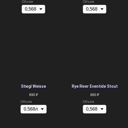
Объем
Объем
Stiegl Weisse
Rye River Eventide Stout
890
₽
860
₽
Объем
Объем