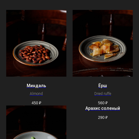
Миндаль
Ёрш
Almond
Dried ruffe
450
₽
560
₽
Арахис соленый
290
₽