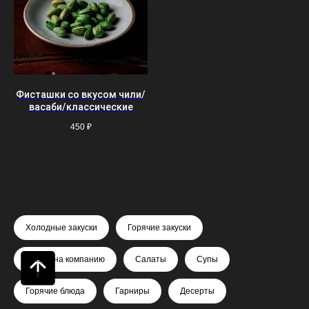
Фисташки со вкусом чили/
васаби/классические
450
₽
Холодные закуски
Горячие закуски
Блюда на компанию
Салаты
Супы
Горячие блюда
Гарниры
Десерты