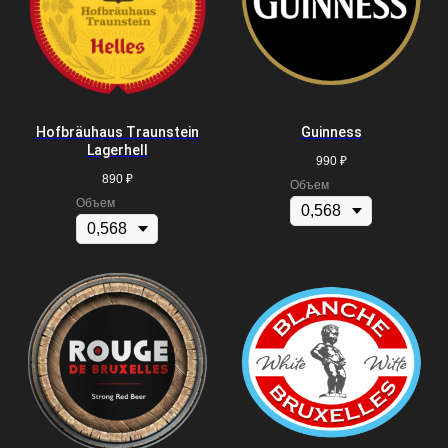
Hofbräuhaus Traunstein
Guinness
Lagerhell
990
₽
890
₽
Объем
Объем