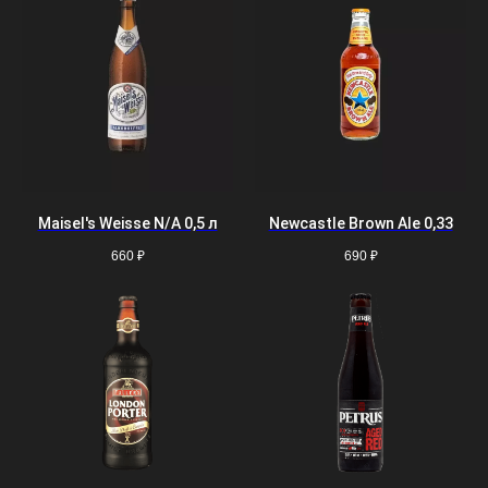
Maisel's Weisse N/A 0,5 л
Newcastle Brown Ale 0,33
660
₽
690
₽